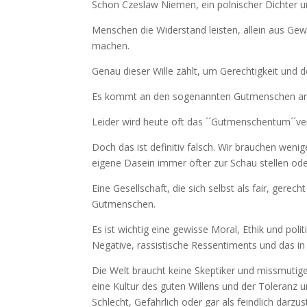
Schon Czeslaw Niemen, ein polnischer Dichter u
Menschen die Widerstand leisten, allein aus Gew
machen.
Genau dieser Wille zählt, um Gerechtigkeit und 
Es kommt an den sogenannten Gutmenschen an, e
Leider wird heute oft das ´´Gutmenschentum´´ve
Doch das ist definitiv falsch. Wir brauchen weni
eigene Dasein immer öfter zur Schau stellen oder
Eine Gesellschaft, die sich selbst als fair, gerec
Gutmenschen.
Es ist wichtig eine gewisse Moral, Ethik und polit
Negative, rassistische Ressentiments und das in 
Die Welt braucht keine Skeptiker und missmutig
eine Kultur des guten Willens und der Toleranz u
Schlecht, Gefährlich oder gar als feindlich darzust