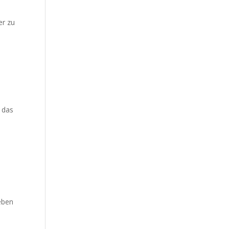
er zu
r das
eben