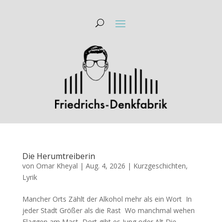
Die Herumtreiberin
von
Omar Kheyal
|
Aug. 4, 2026
|
Kurzgeschichten
,
Lyrik
Mancher Orts Zählt der Alkohol mehr als ein Wort In
jeder Stadt Größer als die Rast Wo manchmal wehen
Flaggen am Mast Dort gibt es Jung oder Alt Die