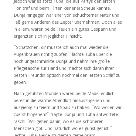
Jedoch war es stets Tuba, die auf Partys den ersten
Ton traf und beim Flirten keinerlei Scheue kannte.
Dunja hingegen war eher von schüchterner Natur und
ließ gerne Anderen das Zepter übernehmen. Doch alles
in allem, waren beide Frauen ein gutes Gespann und
ergänzten sich in jeglicher Hinsicht.
´´Schätzchen, dir müsste ich auch mal wieder die
Augenbrauen richtig zupfen.´´ lachte Tuba über die
noch ungeschminkte Dunja und nahm ihre große
Pflegetasche zur Hand und machte sich daran ihrer
besten Freundin optisch nochmal den letzten Schliff zu
geben.
Nach gefühlten Stunden waren beide Mädel endlich
bereit in die warme Abendluft hinauszugehen und
ausgiebig zu feiern und Spaß zu haben. ´´Wo wollen wir
zuerst hingehen?´´ fragte Dunja und Tuba antwortete
rasch: ´´Wir gehen dahin, wo es die schöneren
Menschen gibt. Und natürlich wo es günstiger ist.´´
lachte Tuba. Beide studierten gemeinsam