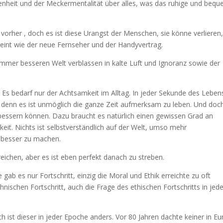
ssenheit und der Meckermentalität über alles, was das ruhige und beq
e vorher , doch es ist diese Urangst der Menschen, sie könne verlieren
heint wie der neue Fernseher und der Handyvertrag.
immer besseren Welt verblassen in kalte Luft und Ignoranz sowie der
. Es bedarf nur der Achtsamkeit im Alltag. In jeder Sekunde des Leben
, denn es ist unmöglich die ganze Zeit aufmerksam zu leben. Und doc
essern können. Dazu braucht es natürlich einen gewissen Grad an
gkeit. Nichts ist selbstverständlich auf der Welt, umso mehr
s besser zu machen.
eichen, aber es ist eben perfekt danach zu streben.
gab es nur Fortschritt, einzig die Moral und Ethik erreichte zu oft
hnischen Fortschritt, auch die Frage des ethischen Fortschritts in jed
h ist dieser in jeder Epoche anders. Vor 80 Jahren dachte keiner in E