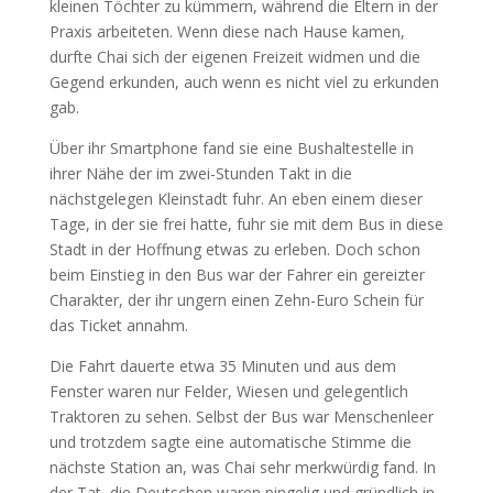
kleinen Töchter zu kümmern, während die Eltern in der
Praxis arbeiteten. Wenn diese nach Hause kamen,
durfte Chai sich der eigenen Freizeit widmen und die
Gegend erkunden, auch wenn es nicht viel zu erkunden
gab.
Über ihr Smartphone fand sie eine Bushaltestelle in
ihrer Nähe der im zwei-Stunden Takt in die
nächstgelegen Kleinstadt fuhr. An eben einem dieser
Tage, in der sie frei hatte, fuhr sie mit dem Bus in diese
Stadt in der Hoffnung etwas zu erleben. Doch schon
beim Einstieg in den Bus war der Fahrer ein gereizter
Charakter, der ihr ungern einen Zehn-Euro Schein für
das Ticket annahm.
Die Fahrt dauerte etwa 35 Minuten und aus dem
Fenster waren nur Felder, Wiesen und gelegentlich
Traktoren zu sehen. Selbst der Bus war Menschenleer
und trotzdem sagte eine automatische Stimme die
nächste Station an, was Chai sehr merkwürdig fand. In
der Tat, die Deutschen waren pingelig und gründlich in