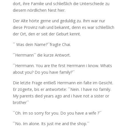
dort, ihre Familie und schließlich die Unterschiede zu
diesem nördlichen Nest hier.
Der Alte hörte gerne und geduldig zu. Ihm war nur
diese Provinz nah und bekannt, denn es war schließlich
der Ort, den er seit der Geburt kennt.
´´ Was dein Name?´´fragte Chai.
´´Herrmann´´ die kurze Antwort.
´´Herrmann. You are the first Herrmann i know. Whats
about you? Do you have family?´´
Die letzte Frage entließ Herrmann ein falte im Gesicht.
Er zögerte, bis er antwortete: ´´Nein. I have no family.
My parents died years ago and i have not a sister or
brother´´
´´Oh. Im so sorry for you. Do you have a wife ?´´
´´No. Im alone. Its just me and the shop.´´