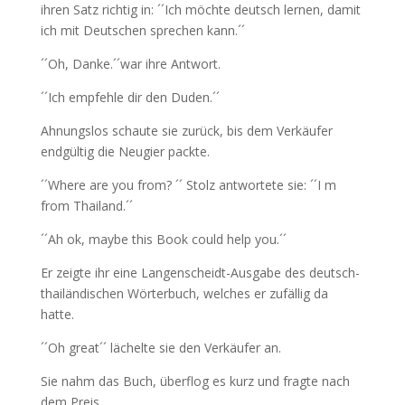
ihren Satz richtig in: ´´Ich möchte deutsch lernen, damit
ich mit Deutschen sprechen kann.´´
´´Oh, Danke.´´war ihre Antwort.
´´Ich empfehle dir den Duden.´´
Ahnungslos schaute sie zurück, bis dem Verkäufer
endgültig die Neugier packte.
´´Where are you from? ´´ Stolz antwortete sie: ´´I m
from Thailand.´´
´´Ah ok, maybe this Book could help you.´´
Er zeigte ihr eine Langenscheidt-Ausgabe des deutsch-
thailändischen Wörterbuch, welches er zufällig da
hatte.
´´Oh great´´ lächelte sie den Verkäufer an.
Sie nahm das Buch, überflog es kurz und fragte nach
dem Preis.