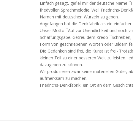
Einfach gesagt, gefiel mir der deutsche Name ´´Fr
friedvollen Sprachmelodie. Weil Friedrichs-Denkf
Namen mit deutschen Wurzeln zu geben.
Angefangen hat die Denkfabrik als ein einfacher B
Unser Motto ´´Auf zur Unendlichkeit und noch vie
Schaffungsgabe. Getreu dem Kredo ´´Schreiben, 
Form von geschriebenen Worten oder Bildern fe
Die Gedanken sind frei, die Kunst ist frei- Tro
kleinen Teil zu einer besseren Welt zu leisten. 
dazugeben zu können.
Wir produzieren zwar keine materiellen Güter, a
aufmerksam zu machen.
Friedrichs-Denkfabrik, ein Ort an dem Geschich