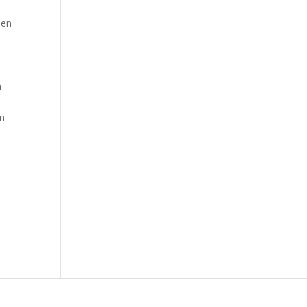
nen
n
en