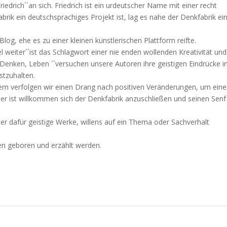
iedrich´´an sich. Friedrich ist ein urdeutscher Name mit einer recht
abrik ein deutschsprachiges Projekt ist, lag es nahe der Denkfabrik ei
log, ehe es zu einer kleinen künstlerischen Plattform reifte.
l weiter´´ist das Schlagwort einer nie enden wollenden Kreativität und
Denken, Leben ´´versuchen unsere Autoren ihre geistigen Eindrücke i
stzuhalten.
tzdem verfolgen wir einen Drang nach positiven Veränderungen, um ein
Jeder ist willkommen sich der Denkfabrik anzuschließen und seinen Senf
ber dafür geistige Werke, willens auf ein Thema oder Sachverhalt
ten geboren und erzählt werden.