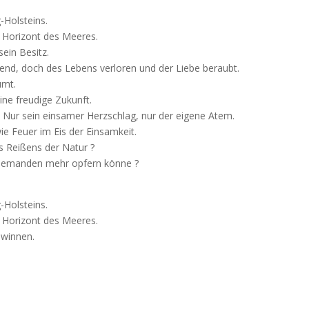
-Holsteins.
n Horizont des Meeres.
sein Besitz.
gend, doch des Lebens verloren und der Liebe beraubt.
umt.
eine freudige Zukunft.
. Nur sein einsamer Herzschlag, nur der eigene Atem.
e Feuer im Eis der Einsamkeit.
s Reißens der Natur ?
niemanden mehr opfern könne ?
-Holsteins.
n Horizont des Meeres.
ewinnen.