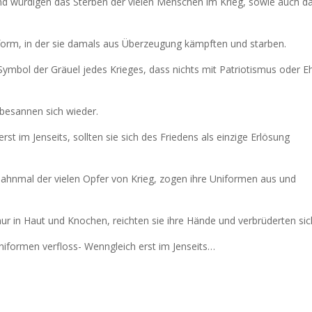
 würdigen das Sterben der vielen Menschen im Krieg, sowie auch d
niform, in der sie damals aus Überzeugung kämpften und starben.
 Symbol der Gräuel jedes Krieges, dass nichts mit Patriotismus oder E
besannen sich wieder.
rst im Jenseits, sollten sie sich des Friedens als einzige Erlösung
nmal der vielen Opfer von Krieg, zogen ihre Uniformen aus und
ur in Haut und Knochen, reichten sie ihre Hände und verbrüderten sic
iformen verfloss- Wenngleich erst im Jenseits…