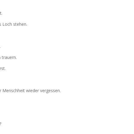
t.
s Loch stehen.
.
 trauern.
st.
er Menschheit wieder vergessen.
?