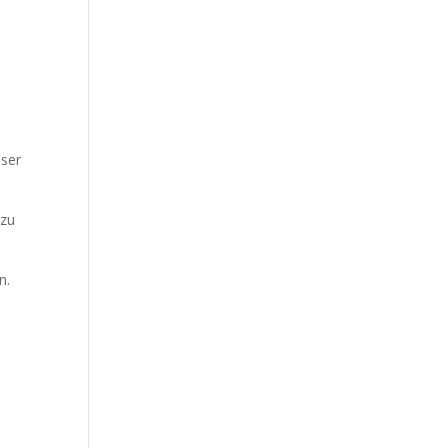
eser
 zu
n.