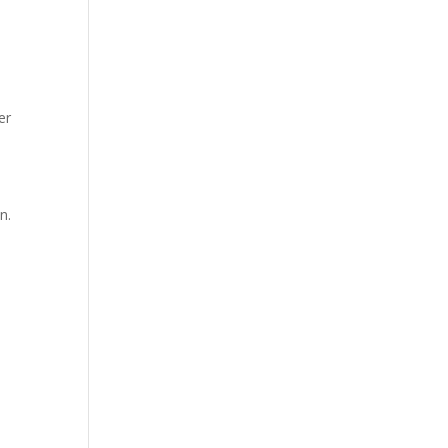
er
n.