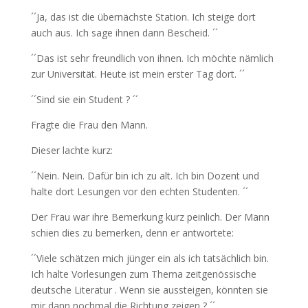
´´Ja, das ist die übernächste Station. Ich steige dort
auch aus. Ich sage ihnen dann Bescheid. ´´
´´Das ist sehr freundlich von ihnen. Ich möchte nämlich
zur Universität. Heute ist mein erster Tag dort. ´´
´´Sind sie ein Student ? ´´
Fragte die Frau den Mann.
Dieser lachte kurz:
´´Nein. Nein. Dafür bin ich zu alt. Ich bin Dozent und
halte dort Lesungen vor den echten Studenten. ´´
Der Frau war ihre Bemerkung kurz peinlich. Der Mann
schien dies zu bemerken, denn er antwortete:
´´Viele schätzen mich jünger ein als ich tatsächlich bin.
Ich halte Vorlesungen zum Thema zeitgenössische
deutsche Literatur . Wenn sie aussteigen, könnten sie
mir dann nochmal die Richtung zeigen ? ´´