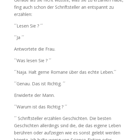
fing auch schon der Schriftsteller an entspannt zu
erzählen:
´´Lesen Sie ? ´´
´´Ja ´´
Antwortete die Frau.
´´Was lesen Sie ? ´´
´´Naja. Halt gerne Romane über das echte Leben.´´
´´Genau. Das ist Richtig. ´´
Erwiderte der Mann.
´´Warum ist das Richtig ? ´´
´´ Schriftsteller erzählen Geschichten. Die besten
Geschichten allerdings sind die, die das eigene Leben
berühren oder aufzeigen wie es sonst gelebt werden
könnte. Ich halte wenig von Science-Fiction oder