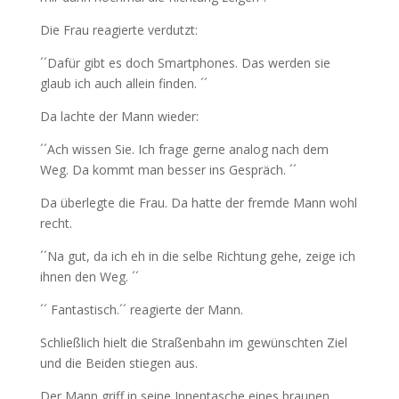
Die Frau reagierte verdutzt:
´´Dafür gibt es doch Smartphones. Das werden sie
glaub ich auch allein finden. ´´
Da lachte der Mann wieder:
´´Ach wissen Sie. Ich frage gerne analog nach dem
Weg. Da kommt man besser ins Gespräch. ´´
Da überlegte die Frau. Da hatte der fremde Mann wohl
recht.
´´Na gut, da ich eh in die selbe Richtung gehe, zeige ich
ihnen den Weg. ´´
´´ Fantastisch.´´ reagierte der Mann.
Schließlich hielt die Straßenbahn im gewünschten Ziel
und die Beiden stiegen aus.
Der Mann griff in seine Innentasche eines braunen