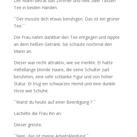
Der Mann betrat das Zimmer und hielt zwei Tassen
Tee in beiden Händen.
´´Der müsste dich etwas beruhigen. Das ist ein grüner
Tee.´´
Die Frau nahm dankbar den Tee entgegen und nippte
an dem heißen Getränk. Sie schaute nochmal den
Mann an.
Dieser war recht attraktiv, wie sie merkte. Er hatte
mittellange blonde Haare, die seine Schulter zart
berührten, eine sehr schlanke Figur und von hoher
Statur. Er trug ein schwarzes Hemd und eine dunkle
Hose wie Schuhe.
´´Warst du heute auf einer Beerdigung ? ´´
Lächelte die Frau ihn an.
Dieser grinste.
´´Nein, das ist meine Arbeitskleidung.´´