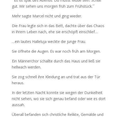
´´Es ist spät des Abends. Du musst Müde sein. Schlaf
gut. Wir sehen uns morgen früh zum Frühstück.´´
Mehr sagte Marcel nicht und ging wieder.
Die Frau legte sich in das Bett, dachte über das Chaos
in ihrem Leben nach, ehe sie erschöpft einschlief…
…ein lautes Halleluja weckte die junge Frau.
Sie öffnete die Augen. Es war noch früh am Morgen.
Ein Männerchor schallte durch das Haus und ließ sie
hellwach werden.
Sie zog schnell ihre Kleidung an und trat aus der Tür
heraus.
In der letzten Nacht konnte sie wegen der Dunkelheit
nicht sehen, wo sie sich genau befand oder wie es dort
aussah.
Überall befanden sich christliche Relikte, Gemälde und