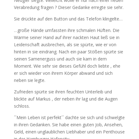
Neugier siegte. Vielleicht wolle er nur nach einer neuen
Verabredung fragen ? Dieser Gedanke erregte sie sehr.
Sie drückte auf den Button und das Telefon klingelte…
…große Hände umfassten ihre schmalen Hüften. Die
Wärme seiner Hand auf ihrer nackten Haut ließ sie in
Leidenschaft ausbrechen, als sie spürte, wie er von
hinten in sie eindrang. Nach ein paar Stößen spürte sie
seinen Samenerguss und auch sie kam in dem
Moment. Wie sehr sie dieses Gefühl doch liebte , ehe
er sich wieder von ihrem Körper abwand und sich
neben sie legte.
Zufrieden spürte sie ihren feuchten Unterleib und
blickte auf Markus , der neben ihr lag und die Augen
schloss.
´´Mein Leben ist perfekt´´ dachte sie sich und schwelgte
in ihren Gedanken. Sie habe einen guten Job, Ansehen,
Geld, einen unglaublichen Liebhaber und ein Penthouse
in der Hamburger Hafencity.