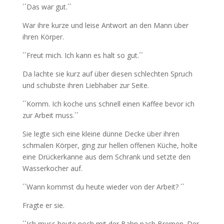
´´Das war gut.´´
War ihre kurze und leise Antwort an den Mann über
ihren Körper.
´´Freut mich. Ich kann es halt so gut.´´
Da lachte sie kurz auf über diesen schlechten Spruch
und schubste ihren Liebhaber zur Seite.
´´Komm. Ich koche uns schnell einen Kaffee bevor ich
zur Arbeit muss.´´
Sie legte sich eine kleine dünne Decke über ihren
schmalen Körper, ging zur hellen offenen Küche, holte
eine Drückerkanne aus dem Schrank und setzte den
Wasserkocher auf.
´´Wann kommst du heute wieder von der Arbeit? ´´
Fragte er sie.
´´Ich muss heute noch mit der Bahn nach Bremen. Der