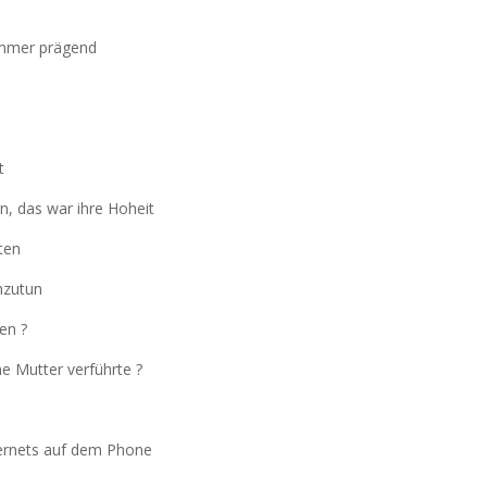
 immer prägend
t
rn, das war ihre Hoheit
rten
chzutun
en ?
e Mutter verführte ?
nternets auf dem Phone