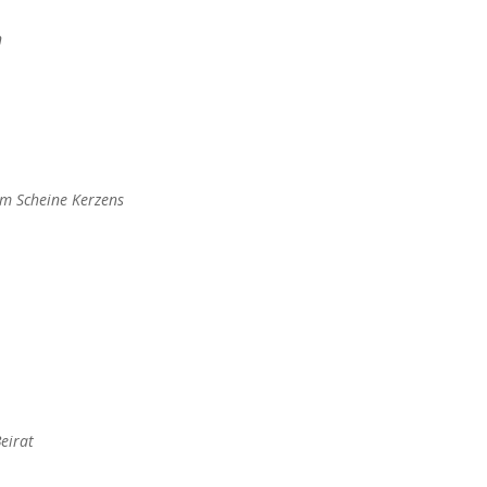
n
em Scheine Kerzens
Beirat