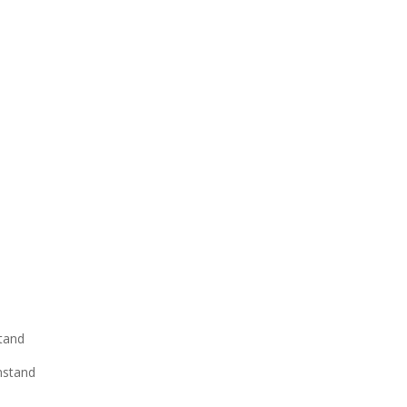
e
e
stand
nstand